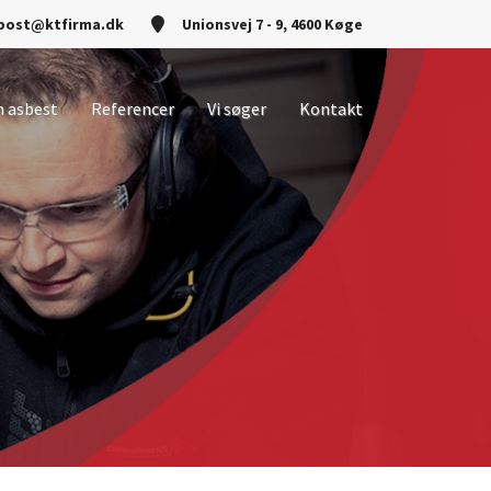
post@ktfirma.dk
Unionsvej 7 - 9, 4600 Køge
n asbest
Referencer
Vi søger
Kontakt