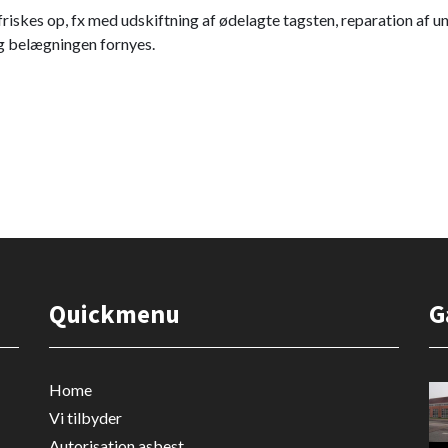
skes op, fx med udskiftning af ødelagte tagsten, reparation af und
og belægningen fornyes.
Quickmenu
G
Home
Vi tilbyder
Autorisation asbest