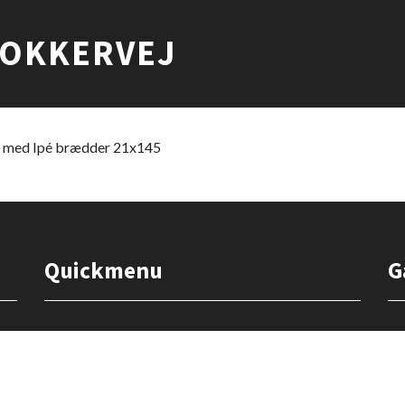
KLOKKERVEJ
ørt med Ipé brædder 21x145
Quickmenu
G
vspolitik
|
Cookiepolitik
Home
Vi tilbyder
Autorisation asbest