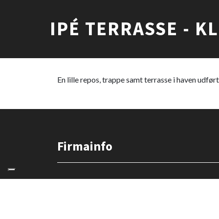
IPÉ TERRASSE - 
En lille repos, trappe samt terrasse i haven udf
Firmainfo
Copyright © 2026 - Køge Tømrerfirma A/S
, CVR 16189391
|
Privatli
Adresse:
Køge Tømrerfirma A/S
Unionsvej 7 - 9, 4600 Køge
Telefon: