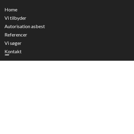
Home
Vi tilbyder
Autorisation asbest
Referencer
Vi søger
Copyright © 2026 - Køge Tømrerfirma A/S
, CVR 16189391
|
Privatlivspolitik
|
Kontakt
Cookiepolitik
Galleri