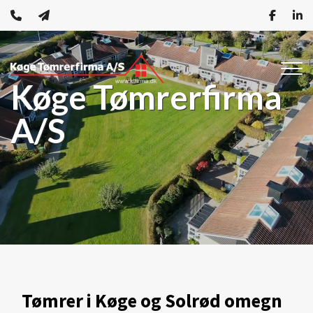
Gå
til
hovedindhold
Køge Tømrerfirma
A/S
Tømrer i Køge og Solrød omegn