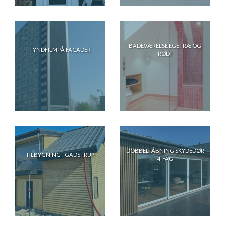
BADEVÆRELSE EGETRÆ OG
TYNDFILM PÅ FACADER
RØDT
DOBBELTÅBNING SKYDEDØR
TILBYGNING - GADSTRUP
4-FAG