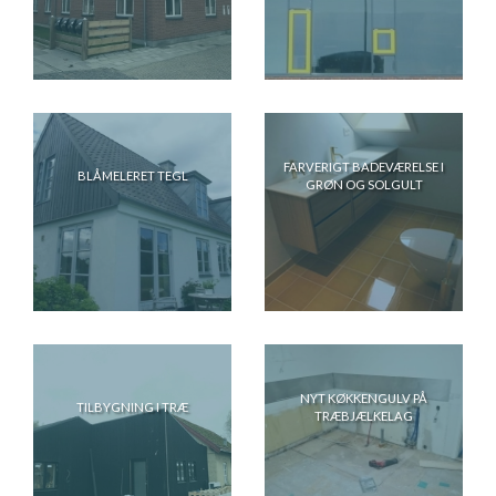
FARVERIGT BADEVÆRELSE I
BLÅMELERET TEGL
GRØN OG SOLGULT
NYT KØKKENGULV PÅ
TILBYGNING I TRÆ
TRÆBJÆLKELAG