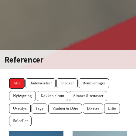
Referencer
Alle
Badeværelser
Snedker
Renoveringer
Nybygning
Køkken alrum
Altaner & terrasser
Ovenlys
Tage
Vinduer & Døre
Diverse
Lifte
Solceller