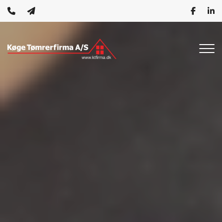
Gå
til
hovedindhold