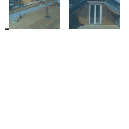
Copyright © 2026 - Køge Tømrerfirma A/S
, CVR 16189391
|
Privatlivspolitik
|
Cookiepolitik
BADEVÆRELSE 60ER STIL -
SPISEBORD MED
SOLRØD
FORLÆNGERPLADER
PURPLE HEART -
TERMOWOOD - LYKKEBÆKVEJ
VANDVÆRKSVEJ