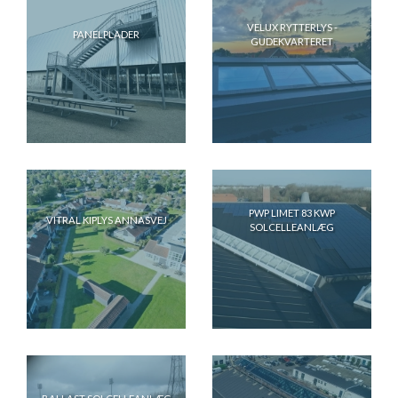
VELUX RYTTERLYS -
PANELPLADER
GUDEKVARTERET
PWP LIMET 83 KWP
VITRAL KIPLYS ANNASVEJ
SOLCELLEANLÆG