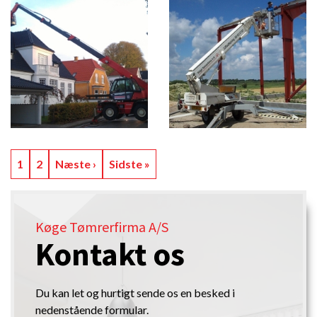
Sideinddeling
Side
1
Side
2
Næste
Næste ›
Sidste
Sidste »
side
side
Køge Tømrerfirma A/S
Kontakt os
Du kan let og hurtigt sende os en besked i
nedenstående formular.