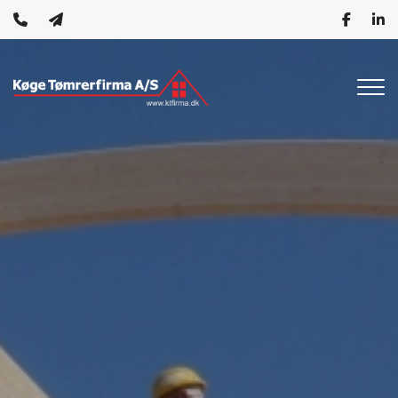
Gå
til
hovedindhold