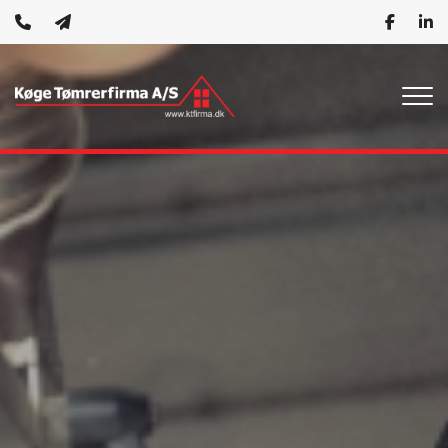
Gå
til
hovedindhold