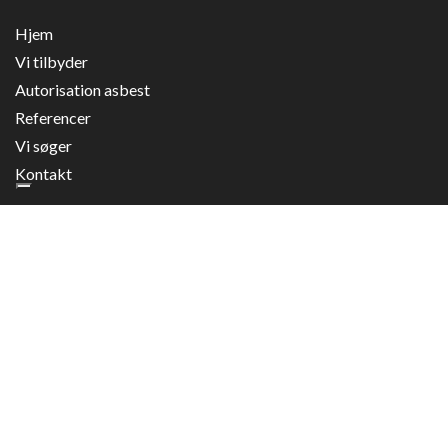
Hjem
Vi tilbyder
Autorisation asbest
Referencer
Vi søger
Copyright © 2026 - Køge Tømrerfirma A/S
, CVR 16189391
|
Privatlivspolitik
|
Kontakt
Cookiepolitik
Galleri