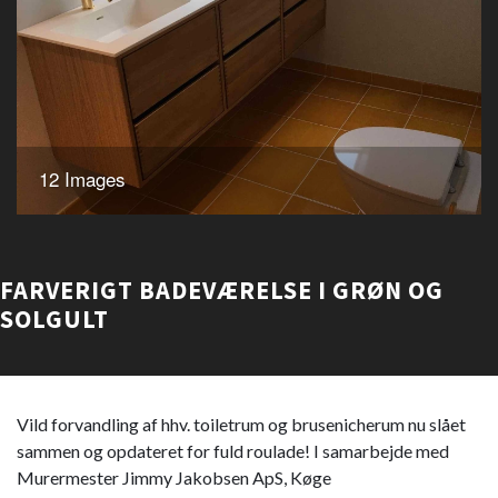
12 Images
FARVERIGT BADEVÆRELSE I GRØN OG
SOLGULT
Vild forvandling af hhv. toiletrum og brusenicherum nu slået
sammen og opdateret for fuld roulade! I samarbejde med
Murermester Jimmy Jakobsen ApS, Køge