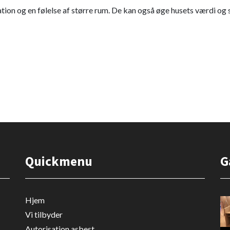
tion og en følelse af større rum. De kan også øge husets værdi og
Quickmenu
G
Hjem
Vi tilbyder
Autorisation asbest