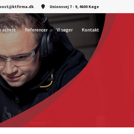
post@ktfirma.dk
Unionsvej 7 - 9, 4600 Køge
n asbest
Referencer
Vi søger
Kontakt