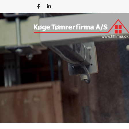
Gå
til
hovedindhold